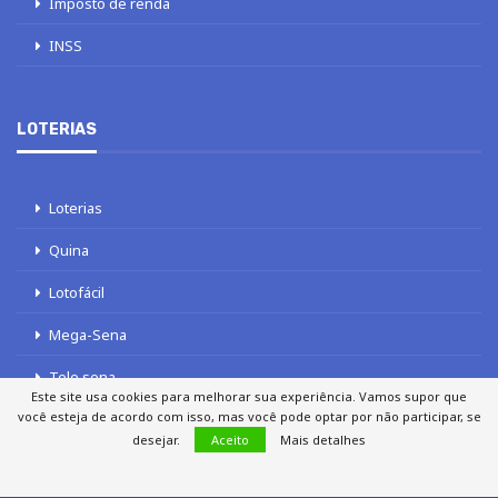
Imposto de renda
INSS
LOTERIAS
Loterias
Quina
Lotofácil
Mega-Sena
Tele sena
Este site usa cookies para melhorar sua experiência. Vamos supor que
você esteja de acordo com isso, mas você pode optar por não participar, se
desejar.
Aceito
Mais detalhes
SOBRE NÓS
AUTORES
FALE COM O JORNAL DCI