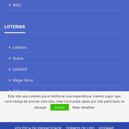
INSS
LOTERIAS
Loterias
Quina
Lotofácil
Mega-Sena
Tele sena
Este site usa cookies para melhorar sua experiência. Vamos supor que
você esteja de acordo com isso, mas você pode optar por não participar, se
desejar.
Aceito
Mais detalhes
SOBRE NÓS
AUTORES
FALE COM O JORNAL DCI
POLÍTICA DE PRIVACIDADE
TERMOS DE USO
SITEMAP