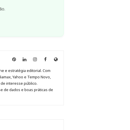
ão.
Anny
Anny
Anny
Anny
Site
Malagolini
Malagolini
Malagolini
Malagolini
de
ne e estratégia editorial. Com
no
no
no
no
Anny
diamax, Yahoo e Tempo Novo,
Pinterest
LinkedIn
Instagram
Facebook
Malagolini
de interesse público.
se de dados e boas práticas de