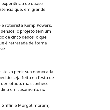
ma experiência de quase
istência que, em grande
o e roteirista Kemp Powers,
 densos, o projeto tem um
io de cinco dedos, o que
que é retratada de forma
ar.
restes a pedir sua namorada
dido seja feito na festa de
e derrotado, mas conhece
ediria em casamento no
e Griffin e Margot moram),