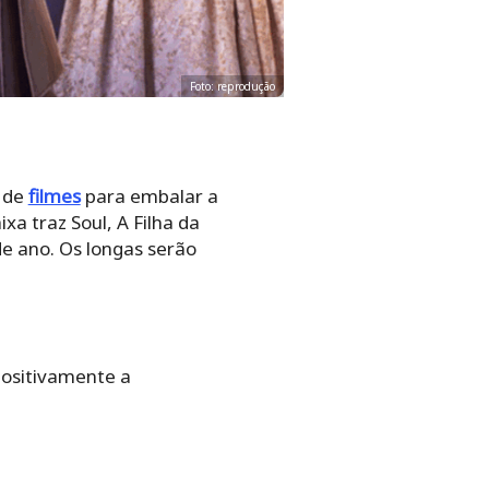
Foto: reprodução
l de
filmes
para embalar a
a traz Soul, A Filha da
de ano. Os longas serão
positivamente a