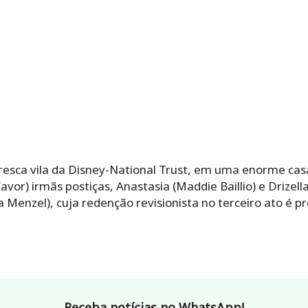
resca vila da Disney-National Trust, em uma enorme ca
 favor) irmãs postiças, Anastasia (Maddie Baillio) e Drizel
a Menzel), cuja redenção revisionista no terceiro ato é pre
Receba notícias no WhatsApp!