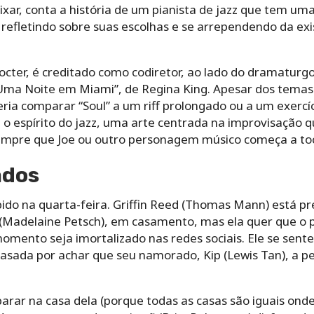
Pixar, conta a história de um pianista de jazz que tem u
 refletindo sobre suas escolhas e se arrependendo da ex
octer, é creditado como codiretor, ao lado do dramaturg
Uma Noite em Miami”, de Regina King. Apesar dos temas
ia comparar “Soul” a um riff prolongado ou a um exercíc
 o espírito do jazz, uma arte centrada na improvisação 
sempre que Joe ou outro personagem músico começa a toc
ados
bido na quarta-feira. Griffin Reed (Thomas Mann) está p
(Madelaine Petsch), em casamento, mas ela quer que o pe
omento seja imortalizado nas redes sociais. Ele se sent
asada por achar que seu namorado, Kip (Lewis Tan), a p
arar na casa dela (porque todas as casas são iguais ond