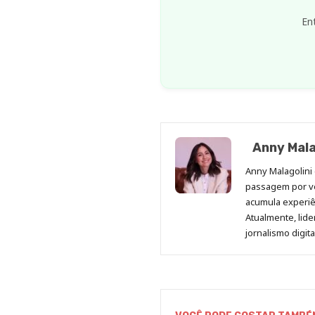
En
Anny Mala
Anny Malagolini 
passagem por v
acumula experiên
Atualmente, lid
jornalismo digit