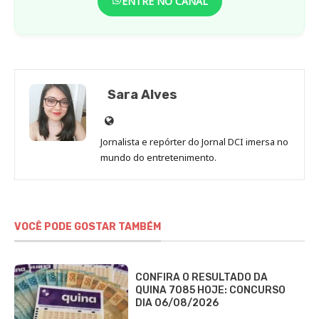
ENTRE NO CANAL
Sara Alves
Site
de
Jornalista e repórter do Jornal DCI imersa no
Sara
mundo do entretenimento.
Alves
VOCÊ PODE GOSTAR TAMBÉM
CONFIRA O RESULTADO DA
QUINA 7085 HOJE: CONCURSO
DIA 06/08/2026