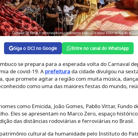
Carnaval do Recife é reconhecido mundialmente e abriga o maior bloco de rua do mundo
Siga o DCI no Google
Entre no canal do WhatsApp
ambuco se prepara para a esperada volta do Carnaval dep
mia de covid-19. A
prefeitura
da cidade divulgou na sexta-
a, que promete agitar a região com muita música, dança e
reconhecido como uma das maiores festas do mundo, reú
nomes como Emicida, João Gomes, Pabllo Vittar, Fundo de
lho. Eles se apresentam no Marco Zero, espaço históric
ção das distâncias rodoviárias e ferroviárias no Brasil.
atrimônio cultural da humanidade pelo Instituto do Patri