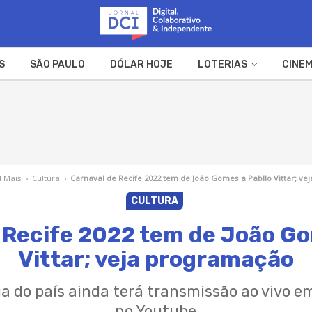
S
SÃO PAULO
DÓLAR HOJE
LOTERIAS
CINEM
A FAZENDA
WEB STORIES
I Mais
›
Cultura
›
Carnaval de Recife 2022 tem de João Gomes a Pabllo Vittar; v
CULTURA
 Recife 2022 tem de João Go
Vittar; veja programação
a do país ainda terá transmissão ao vivo e
no Youtube