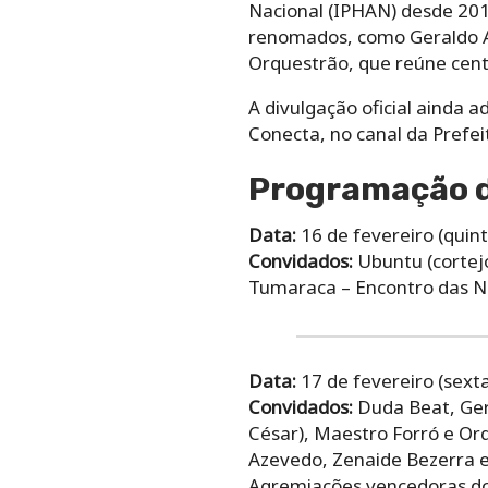
Nacional (IPHAN) desde 20
renomados, como Geraldo A
Orquestrão, que reúne cent
A divulgação oficial ainda 
Conecta, no canal da Prefei
Programação d
Data:
16 de fevereiro (quint
Convidados:
Ubuntu (cortej
Tumaraca – Encontro das N
Data:
17 de fevereiro (sexta
Convidados:
Duda Beat, Ger
César), Maestro Forró e O
Azevedo, Zenaide Bezerra e
Agremiações vencedoras do