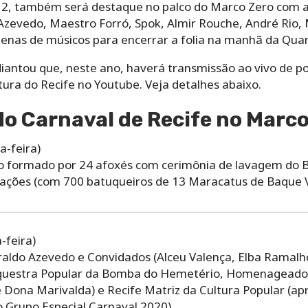
12, também será destaque no palco do Marco Zero com a
zevedo, Maestro Forró, Spok, Almir Rouche, André Rio,
enas de músicos para encerrar a folia na manhã da Quart
adiantou que, neste ano, haverá transmissão ao vivo de p
tura do Recife no Youtube. Veja detalhes abaixo.
o Carnaval de Recife no Marco
a-feira)
o formado por 24 afoxés com cerimônia de lavagem do B
ações (com 700 batuqueiros de 13 Maracatus de Baque V
-feira)
aldo Azevedo e Convidados (Alceu Valença, Elba Ramalho
rquestra Popular da Bomba do Hemetério, Homenageados
 Dona Marivalda) e Recife Matriz da Cultura Popular (a
 Grupo Especial Carnaval 2020)