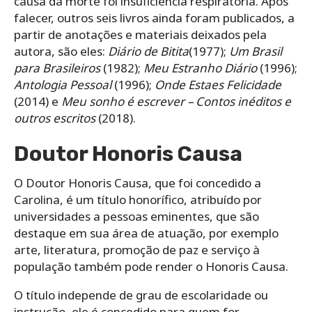
causa da morte foi insuficiência respiratória. Após
falecer, outros seis livros ainda foram publicados, a
partir de anotações e materiais deixados pela
autora, são eles:
Diário de Bitita
(1977);
Um Brasil
para Brasileiros
(1982);
Meu Estranho Diário
(1996);
Antologia Pessoal
(1996);
Onde Estaes Felicidade
(2014) e
Meu sonho é escrever – Contos inéditos e
outros escritos
(2018).
Doutor Honoris Causa
O Doutor Honoris Causa, que foi concedido a
Carolina, é um título honorífico, atribuído por
universidades a pessoas eminentes, que são
destaque em sua área de atuação, por exemplo
arte, literatura, promoção de paz e serviço à
população também pode render o Honoris Causa.
O título independe de grau de escolaridade ou
instrução, ele é concedido para quem for