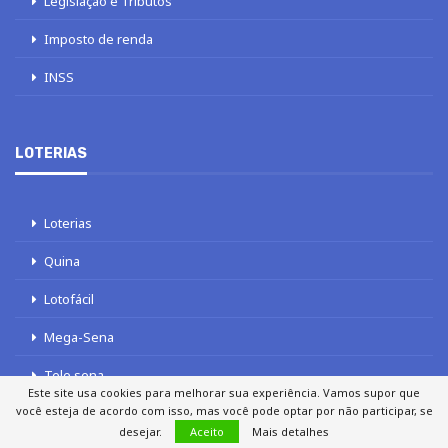
Legislação e Tributos
Imposto de renda
INSS
LOTERIAS
Loterias
Quina
Lotofácil
Mega-Sena
Tele sena
Este site usa cookies para melhorar sua experiência. Vamos supor que
você esteja de acordo com isso, mas você pode optar por não participar, se
desejar.
Aceito
Mais detalhes