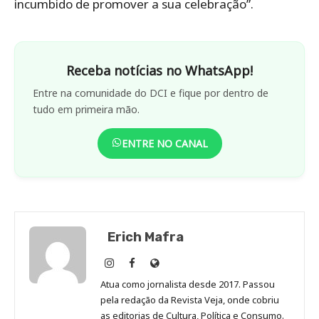
incumbido de promover a sua celebração”.
Receba notícias no WhatsApp!
Entre na comunidade do DCI e fique por dentro de
tudo em primeira mão.
ENTRE NO CANAL
Erich Mafra
Erich
Erich
Site
Mafra
Mafra
de
Atua como jornalista desde 2017. Passou
no
no
Erich
pela redação da Revista Veja, onde cobriu
Instagram
Facebook
Mafra
as editorias de Cultura, Política e Consumo.