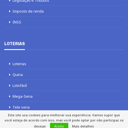
Legislação e Tributos
Imposto de renda
INSS
LOTERIAS
Loterias
Quina
Lotofácil
Mega-Sena
Tele sena
Este site usa cookies para melhorar sua experiência. Vamos supor que
você esteja de acordo com isso, mas você pode optar por não participar, se
desejar.
Aceito
Mais detalhes