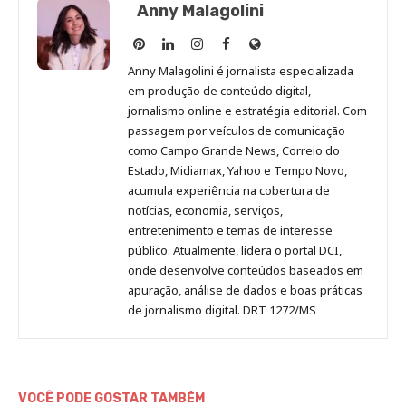
Anny Malagolini
Anny
Anny
Anny
Anny
Site
Malagolini
Malagolini
Malagolini
Malagolini
de
Anny Malagolini é jornalista especializada
no
no
no
no
Anny
em produção de conteúdo digital,
Pinterest
LinkedIn
Instagram
Facebook
Malagolini
jornalismo online e estratégia editorial. Com
passagem por veículos de comunicação
como Campo Grande News, Correio do
Estado, Midiamax, Yahoo e Tempo Novo,
acumula experiência na cobertura de
notícias, economia, serviços,
entretenimento e temas de interesse
público. Atualmente, lidera o portal DCI,
onde desenvolve conteúdos baseados em
apuração, análise de dados e boas práticas
de jornalismo digital. DRT 1272/MS
VOCÊ PODE GOSTAR TAMBÉM