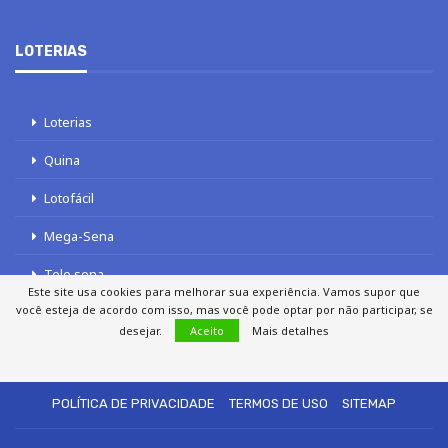
LOTERIAS
Loterias
Quina
Lotofácil
Mega-Sena
Tele sena
Este site usa cookies para melhorar sua experiência. Vamos supor que
você esteja de acordo com isso, mas você pode optar por não participar, se
desejar.
Aceito
Mais detalhes
SOBRE NÓS
AUTORES
FALE COM O JORNAL DCI
POLÍTICA DE PRIVACIDADE
TERMOS DE USO
SITEMAP