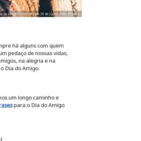
ia do amigo é celebrado em 20 de julho - Foto: Pixabay
empre há alguns com quem
um pedaço de nossas vidas,
migos, na alegria e na
 o Dia do Amigo.
emos um longo caminho e
rases
para o Dia do Amigo
u