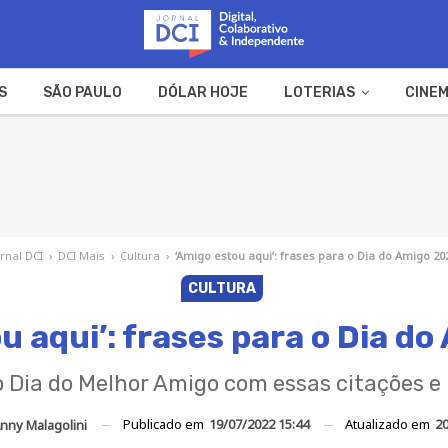
S
SÃO PAULO
DÓLAR HOJE
LOTERIAS
CINEM
A FAZENDA
WEB STORIES
ornal DCI
›
DCI Mais
›
Cultura
›
‘Amigo estou aqui’: frases para o Dia do Amigo 20
CULTURA
u aqui’: frases para o Dia d
Dia do Melhor Amigo com essas citações 
Publicado em
19/07/2022 15:44
Atualizado em
20
nny Malagolini