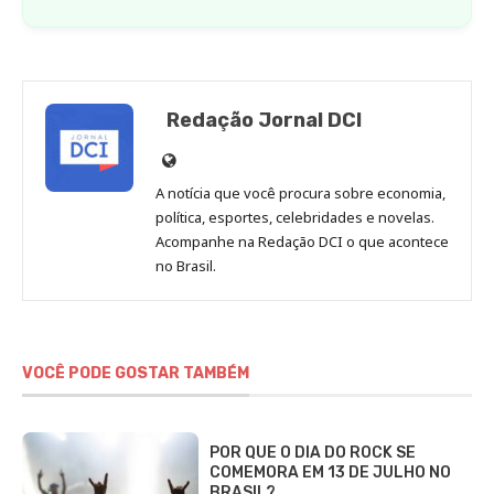
Redação Jornal DCI
Site
de
A notícia que você procura sobre economia,
Redação
política, esportes, celebridades e novelas.
Jornal
Acompanhe na Redação DCI o que acontece
no Brasil.
DCI
VOCÊ PODE GOSTAR TAMBÉM
POR QUE O DIA DO ROCK SE
COMEMORA EM 13 DE JULHO NO
BRASIL?