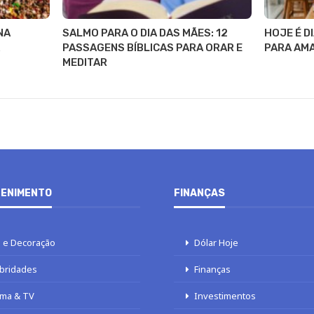
NA
SALMO PARA O DIA DAS MÃES: 12
HOJE É DI
PASSAGENS BÍBLICAS PARA ORAR E
PARA AMA
MEDITAR
ENIMENTO
FINANÇAS
 e Decoração
Dólar Hoje
bridades
Finanças
ma & TV
Investimentos