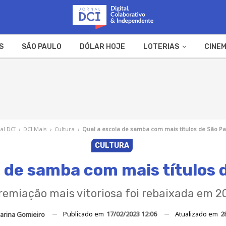
S
SÃO PAULO
DÓLAR HOJE
LOTERIAS
CINEM
A FAZENDA
WEB STORIES
al DCI
›
DCI Mais
›
Cultura
›
Qual a escola de samba com mais títulos de São Pa
CULTURA
a de samba com mais títulos 
remiação mais vitoriosa foi rebaixada em 2
Publicado em
17/02/2023 12:06
Atualizado em
2
arina Gomieiro