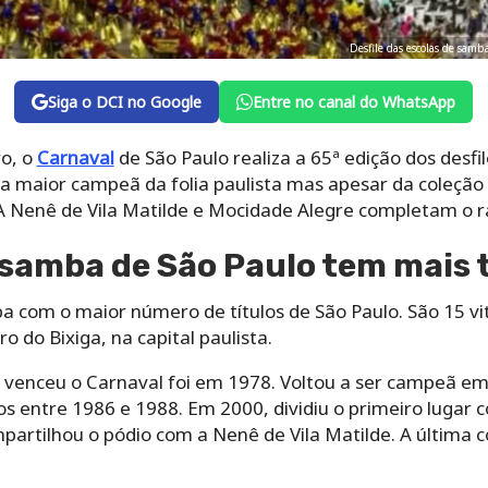
Desfile das escolas de samb
Siga o DCI no Google
Entre no canal do WhatsApp
ro, o
Carnaval
de São Paulo realiza a 65ª edição dos desfil
a maior campeã da folia paulista mas apesar da coleção d
 Nenê de Vila Matilde e Mocidade Alegre completam o r
 samba de São Paulo tem mais 
ba com o maior número de títulos de São Paulo. São 15 vi
 do Bixiga, na capital paulista.
ai venceu o Carnaval foi em 1978. Voltou a ser campeã e
vos entre 1986 e 1988. Em 2000, dividiu o primeiro lugar 
rtilhou o pódio com a Nenê de Vila Matilde. A última c