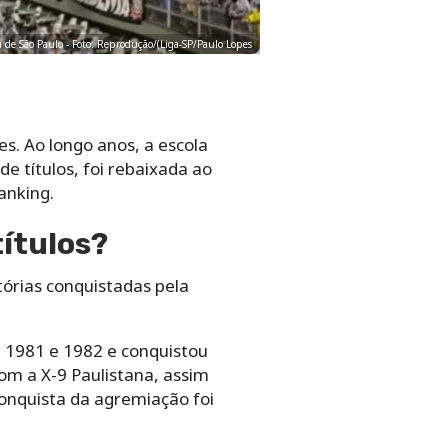
a de São Paulo - Foto: Reprodução/(Liga-SP/Paulo Lopes
es. Ao longo anos, a escola
e títulos, foi rebaixada ao
anking.
títulos?
tórias conquistadas pela
m 1981 e 1982 e conquistou
com a X-9 Paulistana, assim
onquista da agremiação foi