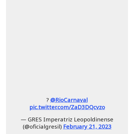
?
@RioCarnaval
pic.twitter.com/ZaD3DQcvzo
— GRES Imperatriz Leopoldinense
(@oficialgresil)
February 21, 2023