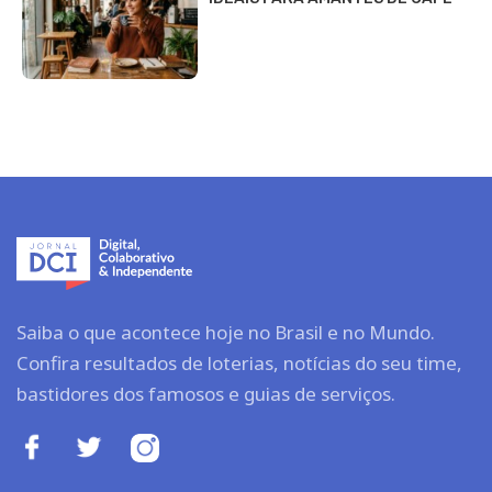
Saiba o que acontece hoje no Brasil e no Mundo.
Confira resultados de loterias, notícias do seu time,
bastidores dos famosos e guias de serviços.