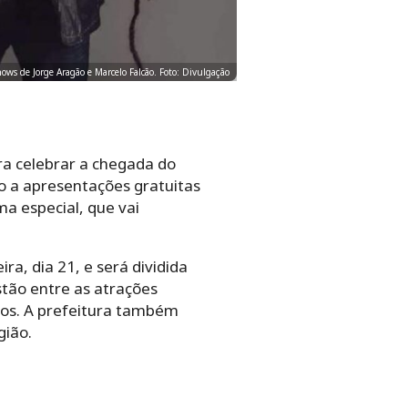
hows de Jorge Aragão e Marcelo Falcão. Foto: Divulgação
ra celebrar a chegada do
o a apresentações gratuitas
a especial, que vai
a, dia 21, e será dividida
stão entre as atrações
gos. A prefeitura também
gião.