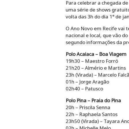
Para celebrar a chegada de 
uma série de shows gratuit
volta das 3h do dia 1° de jan
O Ano Novo em Recife vai te
nacional e local, que vão d
segundo informações da pref
Polo Acaiaca – Boa Viagem
19h30 – Maestro Forró
21h20 – Almério e Martins
23h (Virada) – Marcelo Falc
01h – Jorge Aragão
02h40 – Patusco
Polo Pina – Praia do Pina
20h – Priscila Senna
22h – Raphaela Santos
23h50 (Virada) – Tayara An
02h – Michelle Melo