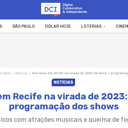
S
SÃO PAULO
DÓLAR HOJE
LOTERIAS
CINEM
A FAZENDA
WEB STORIES
CI Mais
›
Notícias
›
Ano Novo em Recife na virada de 2023: horários + programa
NOTÍCIAS
m Recife na virada de 2023:
programação dos shows
palcos com atrações musicais e queima de f