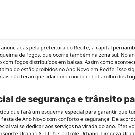
 anunciadas pela prefeitura do Recife, a capital pernam
queima de fogos, que ocorre também na zona sul. No an
o com fogos distribuídos em balsas. Assim como acontec
stampido estão proibidos no Ano Novo em Recife. Isso sign
ais não terão que lidar com o incômodo barulho dos fogo
al de segurança e trânsito par
nciou que fará um esquema especial para garantir que tu
festa de Ano Novo com conforto e segurança. De acordo 
cial vai se dedicar aos serviços na virada do ano. Efetiv
ansporte Urbano (CTTU), Controle Urbano, Limpeza Urba