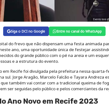
Evento terá s
Siga o DCI no Google
Entre no canal do WhatsApp
pital do frevo que não dispensam uma festa animada pa
neste ano, uma oportunidade única de festejar assistind
hecidos do grande público com o pé na areia e um esquem
ssoas e a estrutura do evento.
m Recife foi divulgada pela prefeitura nessa quarta-feir
na sul. Jorge Aragão, Marcelo Falcão e Tayara Andreza e
 que também vai contar com a tradicional queima de fo
em ser seguidas pelo público e pelos comerciantes da re
o Ano Novo em Recife 2023