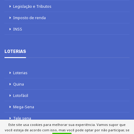
Legislação e Tributos
Imposto de renda
INSS
LOTERIAS
Loterias
Quina
Lotofácil
Mega-Sena
Tele sena
Este site usa cookies para melhorar sua experiência. Vamos supor que
você esteja de acordo com isso, mas você pode optar por não participar, se