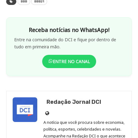
BBB
BBB21
Receba notícias no WhatsApp!
Entre na comunidade do DCI e fique por dentro de
tudo em primeira mão.
ENTRE NO CANAL
Redação Jornal DCI
Site
de
A notícia que você procura sobre economia,
Redação
política, esportes, celebridades e novelas.
Jornal
Acompanhe na Redação DCI o que acontece