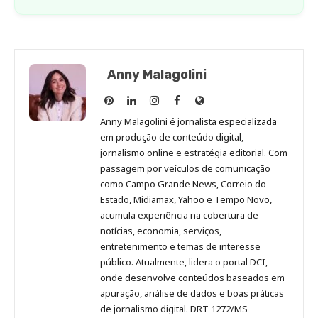
Anny Malagolini
Anny
Anny
Anny
Anny
Site
Malagolini
Malagolini
Malagolini
Malagolini
de
Anny Malagolini é jornalista especializada
no
no
no
no
Anny
em produção de conteúdo digital,
Pinterest
LinkedIn
Instagram
Facebook
Malagolini
jornalismo online e estratégia editorial. Com
passagem por veículos de comunicação
como Campo Grande News, Correio do
Estado, Midiamax, Yahoo e Tempo Novo,
acumula experiência na cobertura de
notícias, economia, serviços,
entretenimento e temas de interesse
público. Atualmente, lidera o portal DCI,
onde desenvolve conteúdos baseados em
apuração, análise de dados e boas práticas
de jornalismo digital. DRT 1272/MS