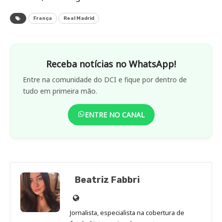
França
Real Madrid
Receba notícias no WhatsApp!
Entre na comunidade do DCI e fique por dentro de
tudo em primeira mão.
ENTRE NO CANAL
Beatriz Fabbri
Site
de
Jornalista, especialista na cobertura de
Beatriz