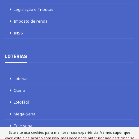
Legislação e Tributos
Imposto de renda
INSS
LOTERIAS
Loterias
Quina
Lotofácil
Mega-Sena
Tele sena
Este site usa cookies para melhorar sua experiência. Vamos supor que
você esteja de acordo com isso, mas você pode optar por não participar, se