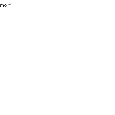
mo.””