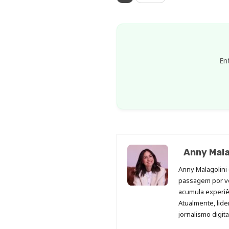
En
Anny Mala
Anny Malagolini 
passagem por v
acumula experiên
Atualmente, lid
jornalismo digit