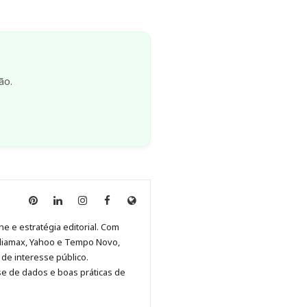
ão.
Anny
Anny
Anny
Anny
Site
Malagolini
Malagolini
Malagolini
Malagolini
de
ne e estratégia editorial. Com
no
no
no
no
Anny
diamax, Yahoo e Tempo Novo,
Pinterest
LinkedIn
Instagram
Facebook
Malagolini
de interesse público.
se de dados e boas práticas de