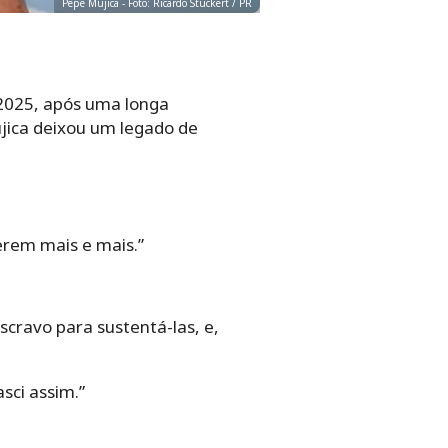
Pepe Mujica - Foto: Ricardo Stuckert / PR
 2025, após uma longa
ujica deixou um legado de
erem mais e mais.”
cravo para sustentá-las, e,
sci assim.”