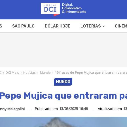
S
SÃO PAULO
DÓLAR HOJE
LOTERIAS
CINEM
A FAZENDA
WEB STORIES
CI
›
DCI Mais
›
Notícias
›
Mundo
›
10 frases de Pepe Mujica que entraram para a
MUNDO
 Pepe Mujica que entraram pa
Publicado em
13/05/2025 16:46
Atualizado em
13
nny Malagolini