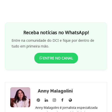
Receba notícias no WhatsApp!
Entre na comunidade do DCI e fique por dentro de
tudo em primeira mão.
ENTRE NO CANAL
Anny Malagolini
Anny
Anny
Anny
Anny
Site
Malagolini
Malagolini
Malagolini
Malagolini
de
Anny Malagolini é jornalista especializada