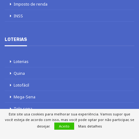
Imposto de renda
INSS
LOTERIAS
Loterias
Quina
Lotofácil
Mega-Sena
Tele sena
Este site usa cookies para melhorar sua experiência. Vamos supor que
você esteja de acordo com isso, mas você pode optar por não participar, se
desejar.
Aceito
Mais detalhes