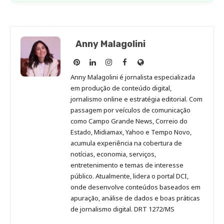
Anny Malagolini
Anny
Anny
Anny
Anny
Site
Malagolini
Malagolini
Malagolini
Malagolini
de
Anny Malagolini é jornalista especializada
no
no
no
no
Anny
em produção de conteúdo digital,
Pinterest
LinkedIn
Instagram
Facebook
Malagolini
jornalismo online e estratégia editorial. Com
passagem por veículos de comunicação
como Campo Grande News, Correio do
Estado, Midiamax, Yahoo e Tempo Novo,
acumula experiência na cobertura de
notícias, economia, serviços,
entretenimento e temas de interesse
público. Atualmente, lidera o portal DCI,
onde desenvolve conteúdos baseados em
apuração, análise de dados e boas práticas
de jornalismo digital. DRT 1272/MS