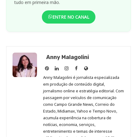
tudo em primeira mão.
ENTRE NO CANAL
Anny Malagolini
Anny
Anny
Anny
Anny
Site
Malagolini
Malagolini
Malagolini
Malagolini
de
Anny Malagolini é jornalista especializada
no
no
no
no
Anny
em produção de conteúdo digital,
Pinterest
LinkedIn
Instagram
Facebook
Malagolini
jornalismo online e estratégia editorial. Com
passagem por veículos de comunicação
como Campo Grande News, Correio do
Estado, Midiamax, Yahoo e Tempo Novo,
acumula experiência na cobertura de
notícias, economia, serviços,
entretenimento e temas de interesse