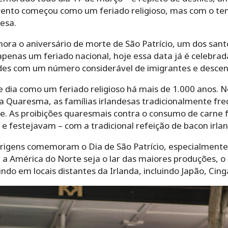
evento começou como um feriado religioso, mas com o t
desa.
ora o aniversário de morte de São Patrício, um dos sant
apenas um feriado nacional, hoje essa data já é celebrad
des com um número considerável de imigrantes e descen
 dia como um feriado religioso há mais de 1.000 anos. No
da Quaresma, as famílias irlandesas tradicionalmente fr
. As proibições quaresmais contra o consumo de carne 
 festejavam – com a tradicional refeição de bacon irlan
origens comemoram o Dia de São Patrício, especialmente
a América do Norte seja o lar das maiores produções, o D
 em locais distantes da Irlanda, incluindo Japão, Cing