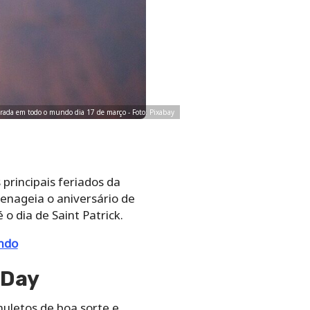
brada em todo o mundo dia 17 de março - Foto: Pixabay
principais feriados da
enageia o aniversário de
o dia de Saint Patrick.
undo
 Day
muletos de boa sorte e