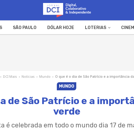
S
SÃO PAULO
DÓLAR HOJE
LOTERIAS
CINEM
A FAZENDA
WEB STORIES
›
DCI Mais
›
Notícias
›
Mundo
›
O que é o dia de São Patrício e a importância d
MUNDO
ia de São Patrício e a import
verde
ta é celebrada em todo o mundo dia 17 de m