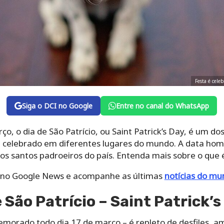
Festa é cele
Siga o DCI no Google
Entre no canal do WhatsApp
o dia de São Patrício, ou Saint Patrick’s Day, é um dos 
celebrado em diferentes lugares do mundo. A data hom
os santos padroeiros do país. Entenda mais sobre o que é 
I no Google News e acompanhe as últimas
notícias do m
e São Patrício – Saint Patrick’s
emorado todo dia 17 de março – é repleto de desfiles, a