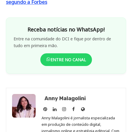
segundo a Forbes
Receba notícias no WhatsApp!
Entre na comunidade do DCI e fique por dentro de
tudo em primeira mão.
ENTRE NO CANAL
Anny Malagolini
Anny
Anny
Anny
Anny
Site
Malagolini
Malagolini
Malagolini
Malagolini
de
Anny Malagolini é jornalista especializada
no
no
no
no
Anny
em produção de conteúdo digital,
Pinterest
LinkedIn
Instagram
Facebook
Malagolini
jornalismo online e estratégia editorial. Com