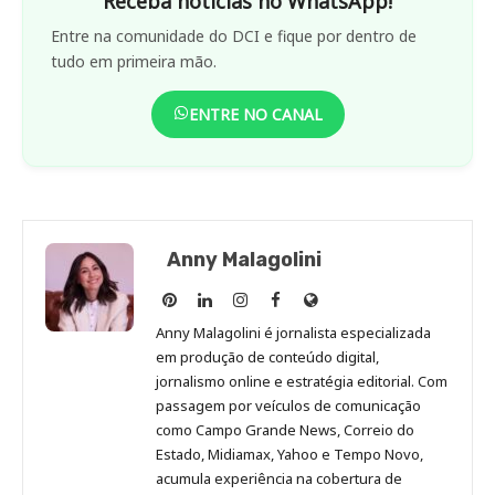
Receba notícias no WhatsApp!
Entre na comunidade do DCI e fique por dentro de
tudo em primeira mão.
ENTRE NO CANAL
Anny Malagolini
Anny
Anny
Anny
Anny
Site
Malagolini
Malagolini
Malagolini
Malagolini
de
Anny Malagolini é jornalista especializada
no
no
no
no
Anny
em produção de conteúdo digital,
Pinterest
LinkedIn
Instagram
Facebook
Malagolini
jornalismo online e estratégia editorial. Com
passagem por veículos de comunicação
como Campo Grande News, Correio do
Estado, Midiamax, Yahoo e Tempo Novo,
acumula experiência na cobertura de