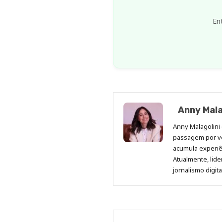
En
Anny Mala
Anny Malagolini 
passagem por v
acumula experiên
Atualmente, lid
jornalismo digit