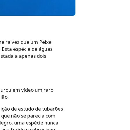
meira vez que um Peixe
. Esta espécie de águas
stada a apenas dois
turou em vídeo um raro
ião.
dição de estudo de tubarões
 que não se parecia com
 Negro, uma espécie nunca
stava ferido e sobreviveu