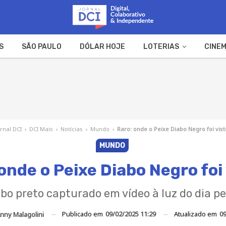
S
SÃO PAULO
DÓLAR HOJE
LOTERIAS
CINEM
A FAZENDA
WEB STORIES
ornal DCI
›
DCI Mais
›
Notícias
›
Mundo
›
Raro: onde o Peixe Diabo Negro foi vist
MUNDO
onde o Peixe Diabo Negro foi
bo preto capturado em vídeo à luz do dia pe
Publicado em
09/02/2025 11:29
Atualizado em
09
nny Malagolini