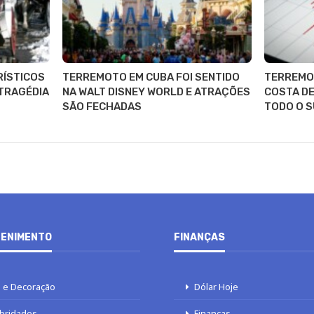
RÍSTICOS
TERREMOTO EM CUBA FOI SENTIDO
TERREMOT
 TRAGÉDIA
NA WALT DISNEY WORLD E ATRAÇÕES
COSTA DE
SÃO FECHADAS
TODO O S
ENIMENTO
FINANÇAS
 e Decoração
Dólar Hoje
bridades
Finanças