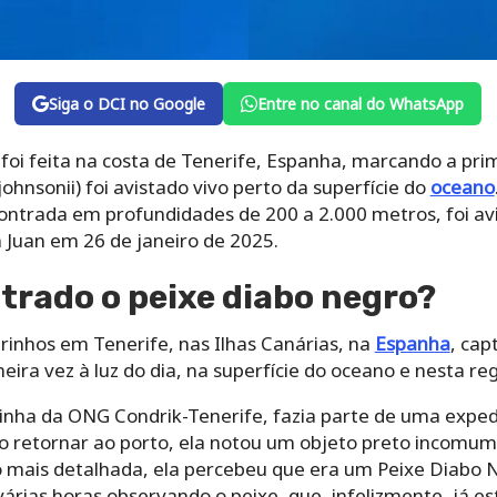
Siga o DCI no Google
Entre no canal do WhatsApp
oi feita na costa de Tenerife, Espanha, marcando a pri
hnsonii) foi avistado vivo perto da superfície do
oceano
ntrada em profundidades de 200 a 2.000 metros, foi avi
 Juan em 26 de janeiro de 2025.
trado o peixe diabo negro?
inhos em Tenerife, nas Ilhas Canárias, na
Espanha
, cap
ira vez à luz do dia, na superfície do oceano e nesta reg
rinha da ONG Condrik-Tenerife, fazia parte de uma expe
o retornar ao porto, ela notou um objeto preto incomum
o mais detalhada, ela percebeu que era um Peixe Diabo
 várias horas observando o peixe, que, infelizmente, já e