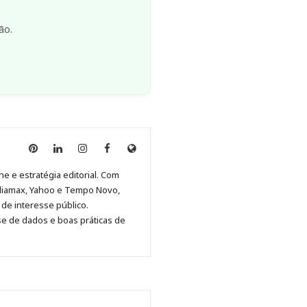
ão.
Anny
Anny
Anny
Anny
Site
Malagolini
Malagolini
Malagolini
Malagolini
de
ne e estratégia editorial. Com
no
no
no
no
Anny
diamax, Yahoo e Tempo Novo,
Pinterest
LinkedIn
Instagram
Facebook
Malagolini
de interesse público.
se de dados e boas práticas de