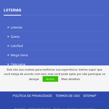
LOTERIAS
Loterias
Quina
Lotofácil
Mega-Sena
Tele sena
Este site usa cookies para melhorar sua experiência. Vamos supor que
você esteja de acordo com isso, mas você pode optar por não participar, se
desejar.
Aceito
Mais detalhes
SOBRE NÓS
AUTORES
FALE COM O JORNAL DCI
POLÍTICA DE PRIVACIDADE
TERMOS DE USO
SITEMAP