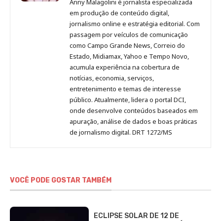
Anny Malagolini é jornalista especializada
no
no
no
no
Anny
em produção de conteúdo digital,
Pinterest
LinkedIn
Instagram
Facebook
Malagolini
jornalismo online e estratégia editorial. Com
passagem por veículos de comunicação
como Campo Grande News, Correio do
Estado, Midiamax, Yahoo e Tempo Novo,
acumula experiência na cobertura de
notícias, economia, serviços,
entretenimento e temas de interesse
público. Atualmente, lidera o portal DCI,
onde desenvolve conteúdos baseados em
apuração, análise de dados e boas práticas
de jornalismo digital. DRT 1272/MS
VOCÊ PODE GOSTAR TAMBÉM
ECLIPSE SOLAR DE 12 DE