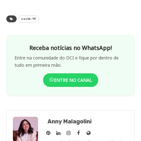
covid-19
Receba notícias no WhatsApp!
Entre na comunidade do DCI e fique por dentro de
tudo em primeira mão.
ENTRE NO CANAL
Anny Malagolini
Anny
Anny
Anny
Anny
Site
Malagolini
Malagolini
Malagolini
Malagolini
de