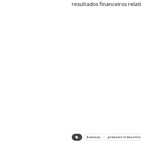
resultados financeiros rela
balanço
primeiro trimestre