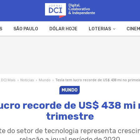
S
SÃO PAULO
DÓLAR HOJE
LOTERIAS
CINEM
A FAZENDA
WEB STORIES
DCI Mais
›
Notícias
›
Mundo
›
Tesla tem lucro recorde de US$ 438 mi no primei
MUNDO
lucro recorde de US$ 438 mi 
trimestre
te do setor de tecnologia representa cresc
relação a igual período de 2020