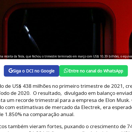
 na receita da Tesla, que fechou o trimestre terminado em março com US$ 10,39 bilhões, o equi
Siga o DCI no Google
Entre no canal do WhatsApp
uido de US$ 438 milhões no primeiro trimestre de 2021, 
do de 2020. O resultado, divulgado em balanço envia
nta um recorde trimestral para a empresa de Elon Musk.
do com estimativas de mercado da Electrek, era esperado
de 1.850% na comparação anual.
ricos também vieram fortes, puxando o crescimento de 7