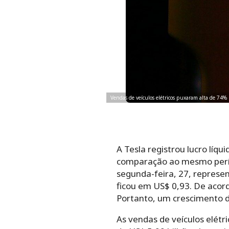
Vendas de veículos elétricos puxaram alta de 74%
A Tesla registrou lucro líq
comparação ao mesmo perío
segunda-feira, 27, represe
ficou em US$ 0,93. De acor
Portanto, um crescimento 
As vendas de veículos elét