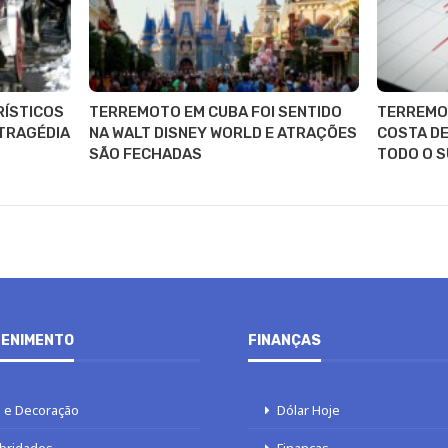
RÍSTICOS
TERREMOTO EM CUBA FOI SENTIDO
TERREMOT
 TRAGÉDIA
NA WALT DISNEY WORLD E ATRAÇÕES
COSTA DE
SÃO FECHADAS
TODO O S
ENIMENTO
FINANÇAS
 e Decoração
Dólar Hoje