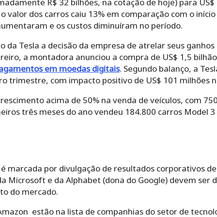
imadamente R$ 32 bilhões, na cotação de hoje) para US$ 
e o valor dos carros caiu 13% em comparação com o iníci
aumentaram e os custos diminuíram no período.
 da Tesla a decisão da empresa de atrelar seus ganhos 
reiro, a montadora anunciou a compra de US$ 1,5 bilhão
pagamentos em moedas digitais
. Segundo balanço, a Tes
iro trimestre, com impacto positivo de US$ 101 milhões n
 crescimento acima de 50% na venda de veículos, com 75
eiros três meses do ano vendeu 184.800 carros Model 3
é marcada por divulgação de resultados corporativos d
da Microsoft e da Alphabet (dona do Google) devem ser 
to do mercado.
 Amazon estão na lista de companhias do setor de tecnol