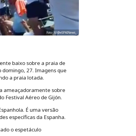
Foto: X/@eSPAINews_
te baixo sobre a praia de
no domingo, 27. Imagens que
do a praia lotada.
scia ameaçadoramente sobre
 Festival Aéreo de Gijón.
 Espanhola. É uma versão
es específicas da Espanha.
rado o espetáculo