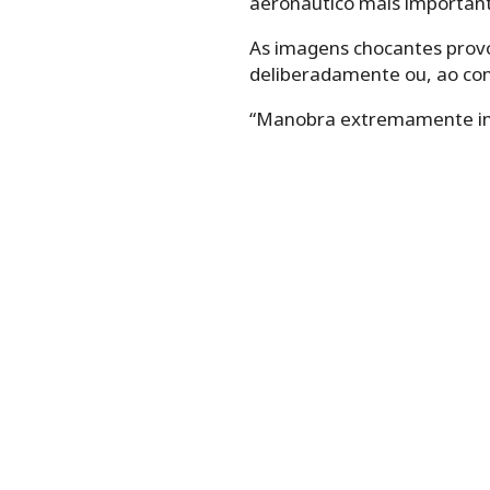
aeronáutico mais importan
As imagens chocantes provo
deliberadamente ou, ao cont
“Manobra extremamente imp