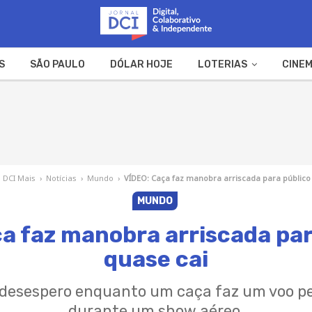
S
SÃO PAULO
DÓLAR HOJE
LOTERIAS
CINEM
A FAZENDA
WEB STORIES
DCI Mais
›
Notícias
›
Mundo
›
VÍDEO: Caça faz manobra arriscada para público
MUNDO
a faz manobra arriscada par
quase cai
 desespero enquanto um caça faz um voo per
durante um show aéreo.