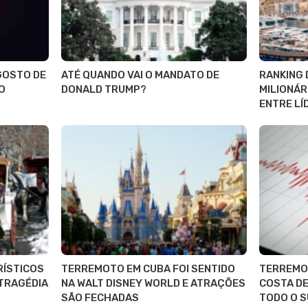
AGOSTO DE
ATÉ QUANDO VAI O MANDATO DE
RANKING 
O
DONALD TRUMP?
MILIONÁR
ENTRE LÍ
RÍSTICOS
TERREMOTO EM CUBA FOI SENTIDO
TERREMOT
 TRAGÉDIA
NA WALT DISNEY WORLD E ATRAÇÕES
COSTA DE
SÃO FECHADAS
TODO O S