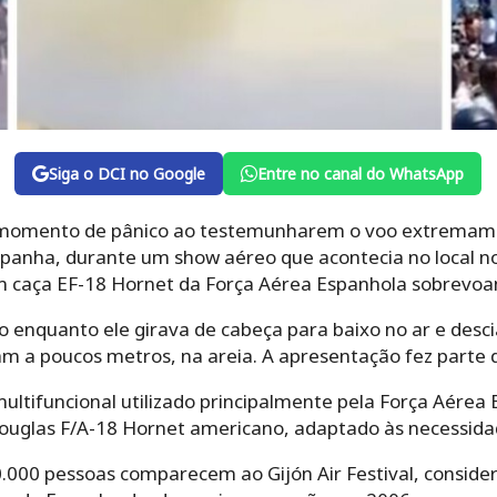
Siga o DCI no Google
Entre no canal do WhatsApp
momento de pânico ao testemunharem o voo extremamen
spanha, durante um show aéreo que acontecia no local 
 caça EF-18 Hornet da Força Aérea Espanhola sobrevoan
o enquanto ele girava de cabeça para baixo no ar e de
 a poucos metros, na areia. A apresentação fez parte do
ultifuncional utilizado principalmente pela Força Aérea
uglas F/A-18 Hornet americano, adaptado às necessidad
0.000 pessoas comparecem ao Gijón Air Festival, conside