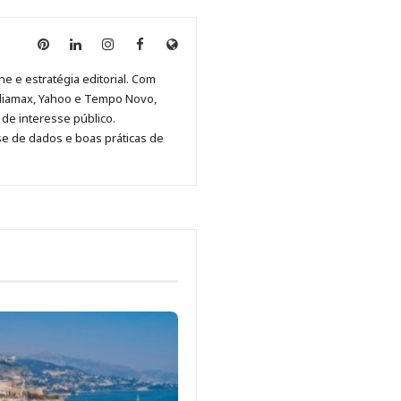
Anny
Anny
Anny
Anny
Site
Malagolini
Malagolini
Malagolini
Malagolini
de
ne e estratégia editorial. Com
no
no
no
no
Anny
diamax, Yahoo e Tempo Novo,
Pinterest
LinkedIn
Instagram
Facebook
Malagolini
de interesse público.
se de dados e boas práticas de