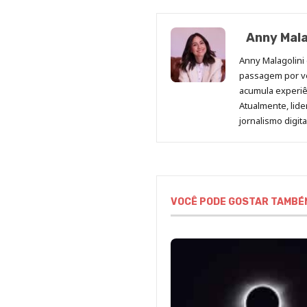
Anny Mala
Anny Malagolini 
passagem por v
acumula experiên
Atualmente, lid
jornalismo digit
VOCÊ PODE GOSTAR TAMBÉ