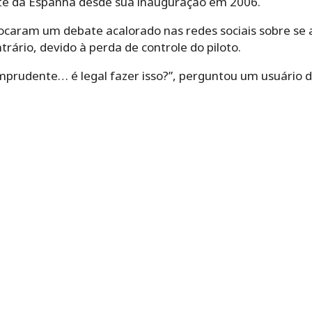
te da Espanha desde sua inauguração em 2006.
caram um debate acalorado nas redes sociais sobre se a
rário, devido à perda de controle do piloto.
rudente… é legal fazer isso?”, perguntou um usuário d