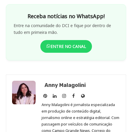
Receba notícias no WhatsApp!
Entre na comunidade do DCI e fique por dentro de
tudo em primeira mão.
ENTRE NO CANAL
Anny Malagolini
Anny
Anny
Anny
Anny
Site
Malagolini
Malagolini
Malagolini
Malagolini
de
Anny Malagolini é jornalista especializada
no
no
no
no
Anny
em produção de conteúdo digital,
Pinterest
LinkedIn
Instagram
Facebook
Malagolini
jornalismo online e estratégia editorial. Com
passagem por veículos de comunicação
como Campo Grande News, Correio do