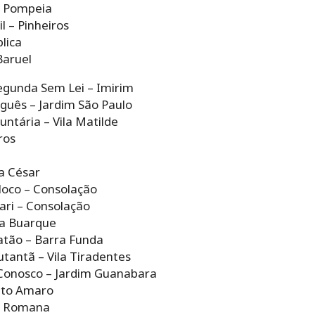
– Pompeia
l – Pinheiros
lica
Baruel
egunda Sem Lei – Imirim
guês – Jardim São Paulo
untária – Vila Matilde
ros
a César
loco – Consolação
ari – Consolação
la Buarque
atão – Barra Funda
tantã – Vila Tiradentes
 Conosco – Jardim Guanabara
nto Amaro
a Romana