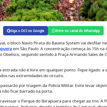
Siga o DCI no Google
Entre no canal do WhatsApp
al, o bloco Navio Pirata do Baiana System vai desfilar n
apuera
em São Paulo. A concentração começa às 15h na 
o Obelisco, seguindo sentido à Praça Armando Sales de Ol
a entrada não é livre em qualquer ponto. Fique ligado: a
ados nas extremidades do circuito.
 passarão por triagem da Polícia Militar. Evite levar obje
a não ficar barrado na porta.
vessar o Parque do Ibirapuera para chegar ao trio. A Pr
o parque. Inclusive, devido à logística do Carnaval, dive