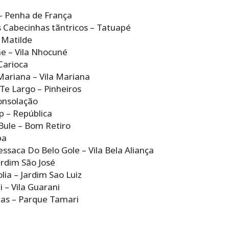
– Penha de França
s Cabecinhas tãntricos – Tatuapé
a Matilde
ãe – Vila Nhocuné
Carioca
Mariana – Vila Mariana
Te Largo – Pinheiros
onsolação
p – República
Bule – Bom Retiro
pa
ssaca Do Belo Gole – Vila Bela Aliança
ardim São José
ia – Jardim Sao Luiz
 – Vila Guarani
as – Parque Tamari