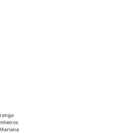
iranga
inheiros
 Mariana