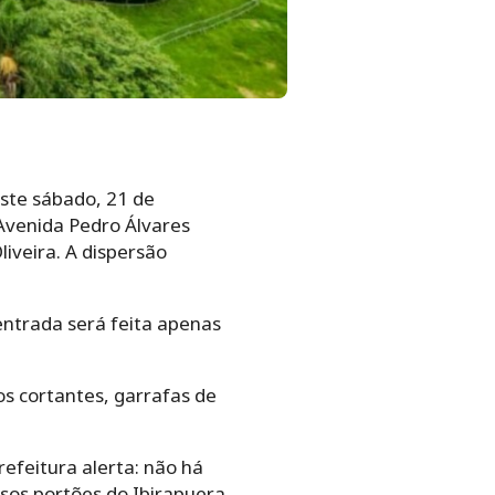
este sábado, 21 de
Avenida Pedro Álvares
iveira. A dispersão
 entrada será feita apenas
tos cortantes, garrafas de
efeitura alerta: não há
rsos portões do Ibirapuera