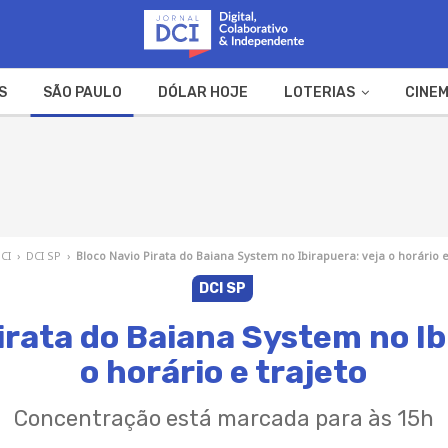
S
SÃO PAULO
DÓLAR HOJE
LOTERIAS
CINEM
A FAZENDA
WEB STORIES
DCI
›
DCI SP
›
Bloco Navio Pirata do Baiana System no Ibirapuera: veja o horário e
DCI SP
irata do Baiana System no Ib
o horário e trajeto
Concentração está marcada para às 15h