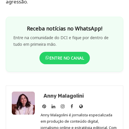
agressão.
Receba notícias no WhatsApp!
Entre na comunidade do DCI e fique por dentro de
tudo em primeira mão.
ENTRE NO CANAL
Anny Malagolini
Anny
Anny
Anny
Anny
Site
Malagolini
Malagolini
Malagolini
Malagolini
de
Anny Malagolini é jornalista especializada
no
no
no
no
Anny
em produção de conteúdo digital,
Pinterest
LinkedIn
Instagram
Facebook
Malagolini
jornalismo online e estratégia editorial. Com