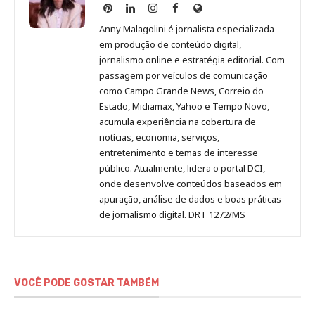
Anny
Anny
Anny
Anny
Site
Malagolini
Malagolini
Malagolini
Malagolini
de
Anny Malagolini é jornalista especializada
no
no
no
no
Anny
em produção de conteúdo digital,
Pinterest
LinkedIn
Instagram
Facebook
Malagolini
jornalismo online e estratégia editorial. Com
passagem por veículos de comunicação
como Campo Grande News, Correio do
Estado, Midiamax, Yahoo e Tempo Novo,
acumula experiência na cobertura de
notícias, economia, serviços,
entretenimento e temas de interesse
público. Atualmente, lidera o portal DCI,
onde desenvolve conteúdos baseados em
apuração, análise de dados e boas práticas
de jornalismo digital. DRT 1272/MS
VOCÊ PODE GOSTAR TAMBÉM