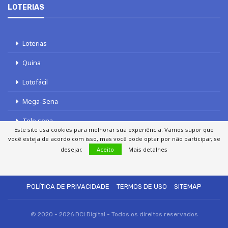
LOTERIAS
Loterias
Quina
Lotofácil
Mega-Sena
Tele sena
Este site usa cookies para melhorar sua experiência. Vamos supor que
você esteja de acordo com isso, mas você pode optar por não participar, se
desejar.
Aceito
Mais detalhes
SOBRE NÓS
AUTORES
FALE COM O JORNAL DCI
POLÍTICA DE PRIVACIDADE
TERMOS DE USO
SITEMAP
© 2020 - 2026 DCI Digital - Todos os direitos reservados