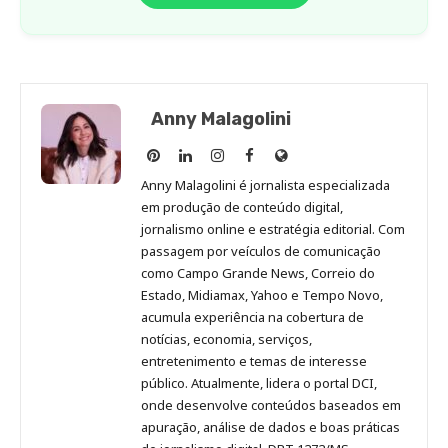
Anny Malagolini
Anny
Anny
Anny
Anny
Site
Malagolini
Malagolini
Malagolini
Malagolini
de
Anny Malagolini é jornalista especializada
no
no
no
no
Anny
em produção de conteúdo digital,
Pinterest
LinkedIn
Instagram
Facebook
Malagolini
jornalismo online e estratégia editorial. Com
passagem por veículos de comunicação
como Campo Grande News, Correio do
Estado, Midiamax, Yahoo e Tempo Novo,
acumula experiência na cobertura de
notícias, economia, serviços,
entretenimento e temas de interesse
público. Atualmente, lidera o portal DCI,
onde desenvolve conteúdos baseados em
apuração, análise de dados e boas práticas