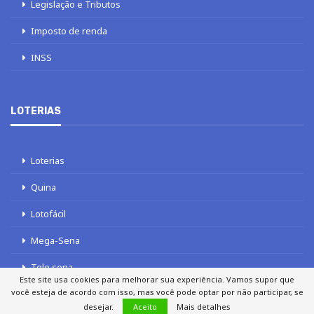
Legislação e Tributos
Imposto de renda
INSS
LOTERIAS
Loterias
Quina
Lotofácil
Mega-Sena
Tele sena
Este site usa cookies para melhorar sua experiência. Vamos supor que
você esteja de acordo com isso, mas você pode optar por não participar, se
desejar.
Aceito
Mais detalhes