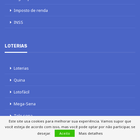
Imposto de renda
INSS
LOTERIAS
Loterias
Quina
Lotofácil
Mega-Sena
Tele sena
Este site usa cookies para melhorar sua experiência. Vamos supor que
você esteja de acordo com isso, mas você pode optar por não participar, se
desejar.
Aceito
Mais detalhes