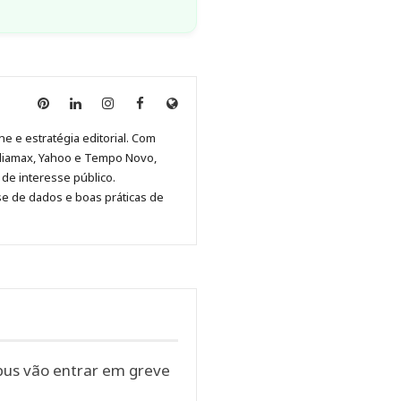
Anny
Anny
Anny
Anny
Site
Malagolini
Malagolini
Malagolini
Malagolini
de
ne e estratégia editorial. Com
no
no
no
no
Anny
diamax, Yahoo e Tempo Novo,
Pinterest
LinkedIn
Instagram
Facebook
Malagolini
de interesse público.
se de dados e boas práticas de