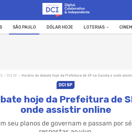
S
SÃO PAULO
DÓLAR HOJE
LOTERIAS
CINEM
A FAZENDA
WEB STORIES
CI
›
DCI SP
›
Horário do debate hoje da Prefeitura de SP na Gazeta e onde assisti
DCI SP
bate hoje da Prefeitura de 
onde assistir online
m seu planos de governam e passam por sé
respostas ao vivo.