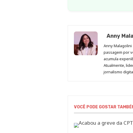
Anny Mala
Anny Malagolini 
passagem por v
acumula experiên
Atualmente, lid
jornalismo digit
VOCÊ PODE GOSTAR TAMBÉ