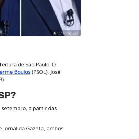
Band/reprodução
eitura de São Paulo. O
herme Boulos
(PSOL), José
).
 SP?
setembro, a partir das
 e Jornal da Gazeta, ambos