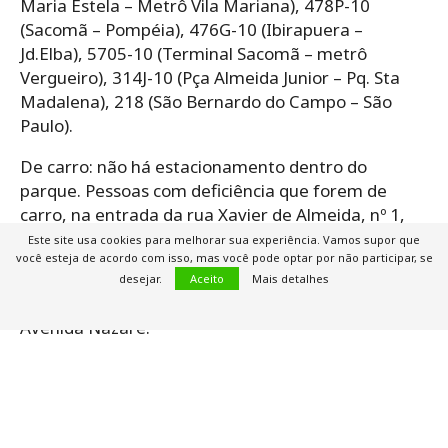
Maria Estela – Metrô Vila Mariana), 478P-10
(Sacomã – Pompéia), 476G-10 (Ibirapuera –
Jd.Elba), 5705-10 (Terminal Sacomã – metrô
Vergueiro), 314J-10 (Pça Almeida Junior – Pq. Sta
Madalena), 218 (São Bernardo do Campo – São
Paulo).
De carro: não há estacionamento dentro do
parque. Pessoas com deficiência que forem de
carro, na entrada da rua Xavier de Almeida, nº 1,
há vagas rotativas (zona azul) em 90°.
Este site usa cookies para melhorar sua experiência. Vamos supor que
você esteja de acordo com isso, mas você pode optar por não participar, se
De bicicleta: há paraciclos na área do jardim,
desejar.
Aceito
Mais detalhes
próximos as portarias da rua Xavier de Almeida e
Avenida Nazaré.