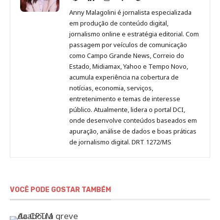
Malagolini
Malagolini
Malagolini
Malagolini
de
Anny Malagolini é jornalista especializada
no
no
no
no
Anny
em produção de conteúdo digital,
Pinterest
LinkedIn
Instagram
Facebook
Malagolini
jornalismo online e estratégia editorial. Com
passagem por veículos de comunicação
como Campo Grande News, Correio do
Estado, Midiamax, Yahoo e Tempo Novo,
acumula experiência na cobertura de
notícias, economia, serviços,
entretenimento e temas de interesse
público. Atualmente, lidera o portal DCI,
onde desenvolve conteúdos baseados em
apuração, análise de dados e boas práticas
de jornalismo digital. DRT 1272/MS
VOCÊ PODE GOSTAR TAMBÉM