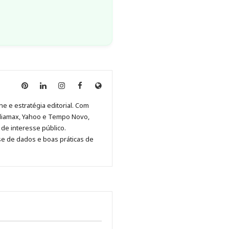
Anny
Anny
Anny
Anny
Site
Malagolini
Malagolini
Malagolini
Malagolini
de
ne e estratégia editorial. Com
no
no
no
no
Anny
diamax, Yahoo e Tempo Novo,
Pinterest
LinkedIn
Instagram
Facebook
Malagolini
de interesse público.
se de dados e boas práticas de