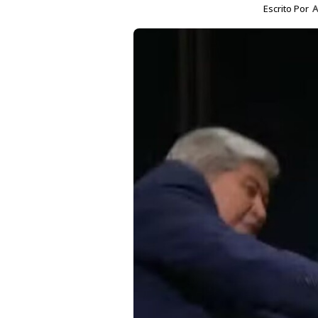
Escrito Por
A