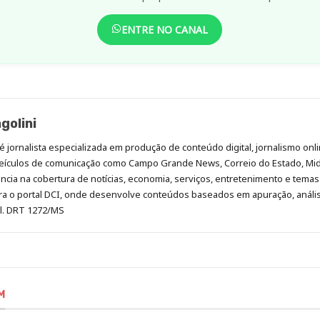
ENTRE NO CANAL
golini
é jornalista especializada em produção de conteúdo digital, jornalismo onli
eículos de comunicação como Campo Grande News, Correio do Estado, Mi
cia na cobertura de notícias, economia, serviços, entretenimento e temas 
era o portal DCI, onde desenvolve conteúdos baseados em apuração, análi
al. DRT 1272/MS
M