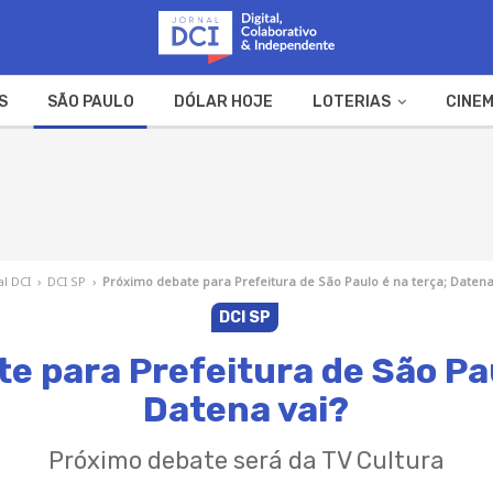
S
SÃO PAULO
DÓLAR HOJE
LOTERIAS
CINEM
A FAZENDA
WEB STORIES
al DCI
›
DCI SP
›
Próximo debate para Prefeitura de São Paulo é na terça; Datena
DCI SP
e para Prefeitura de São Pau
Datena vai?
Próximo debate será da TV Cultura