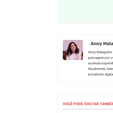
Anny Mala
Anny Malagolini 
passagem por v
acumula experiên
Atualmente, lid
jornalismo digit
VOCÊ PODE GOSTAR TAMBÉ