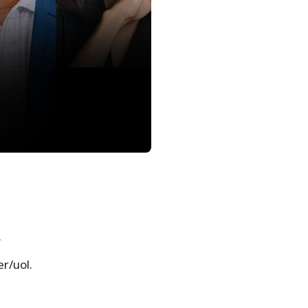
.
r/uol.