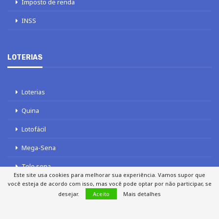
Imposto de renda
INSS
LOTERIAS
Loterias
Quina
Lotofácil
Mega-Sena
Tele sena
Este site usa cookies para melhorar sua experiência. Vamos supor que
você esteja de acordo com isso, mas você pode optar por não participar, se
desejar.
Aceito
Mais detalhes
SOBRE NÓS
AUTORES
FALE COM O JORNAL DCI