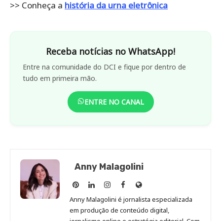
>> Conheça a
história da urna eletrônica
Receba notícias no WhatsApp!
Entre na comunidade do DCI e fique por dentro de
tudo em primeira mão.
ENTRE NO CANAL
Anny Malagolini
Anny
Anny
Anny
Anny
Site
Malagolini
Malagolini
Malagolini
Malagolini
de
Anny Malagolini é jornalista especializada
no
no
no
no
Anny
em produção de conteúdo digital,
Pinterest
LinkedIn
Instagram
Facebook
Malagolini
jornalismo online e estratégia editorial. Com