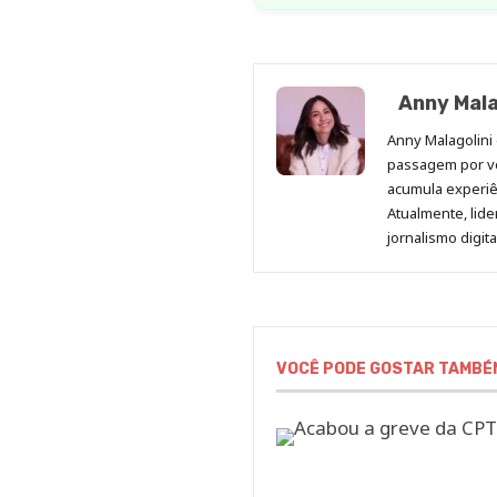
Anny Mala
Anny Malagolini 
passagem por v
acumula experiên
Atualmente, lid
jornalismo digit
VOCÊ PODE GOSTAR TAMBÉ