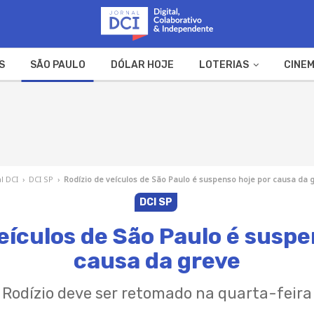
S
SÃO PAULO
DÓLAR HOJE
LOTERIAS
CINEM
A FAZENDA
WEB STORIES
l DCI
›
DCI SP
›
Rodízio de veículos de São Paulo é suspenso hoje por causa da 
DCI SP
veículos de São Paulo é suspe
causa da greve
Rodízio deve ser retomado na quarta-feira