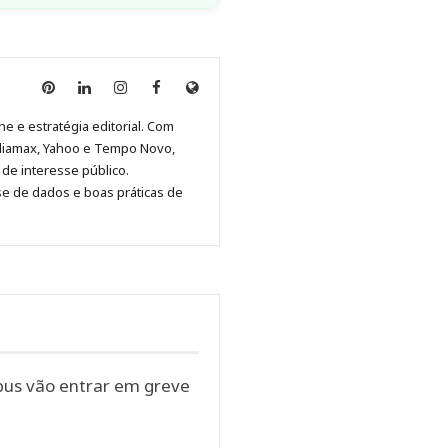
Anny
Anny
Anny
Anny
Site
Malagolini
Malagolini
Malagolini
Malagolini
de
ne e estratégia editorial. Com
no
no
no
no
Anny
diamax, Yahoo e Tempo Novo,
Pinterest
LinkedIn
Instagram
Facebook
Malagolini
de interesse público.
se de dados e boas práticas de