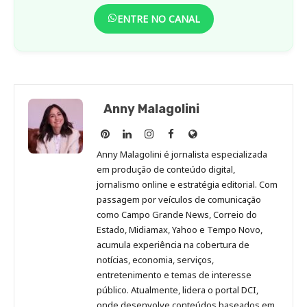
ENTRE NO CANAL
Anny Malagolini
Anny
Anny
Anny
Anny
Site
Malagolini
Malagolini
Malagolini
Malagolini
de
Anny Malagolini é jornalista especializada
no
no
no
no
Anny
em produção de conteúdo digital,
Pinterest
LinkedIn
Instagram
Facebook
Malagolini
jornalismo online e estratégia editorial. Com
passagem por veículos de comunicação
como Campo Grande News, Correio do
Estado, Midiamax, Yahoo e Tempo Novo,
acumula experiência na cobertura de
notícias, economia, serviços,
entretenimento e temas de interesse
público. Atualmente, lidera o portal DCI,
onde desenvolve conteúdos baseados em