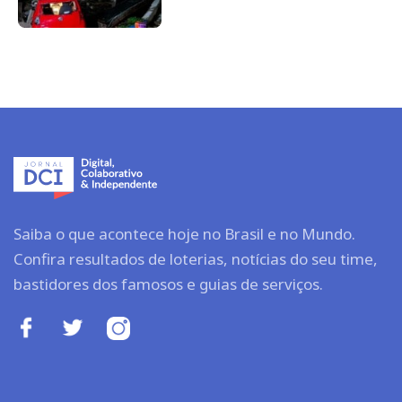
Saiba o que acontece hoje no Brasil e no Mundo.
Confira resultados de loterias, notícias do seu time,
bastidores dos famosos e guias de serviços.