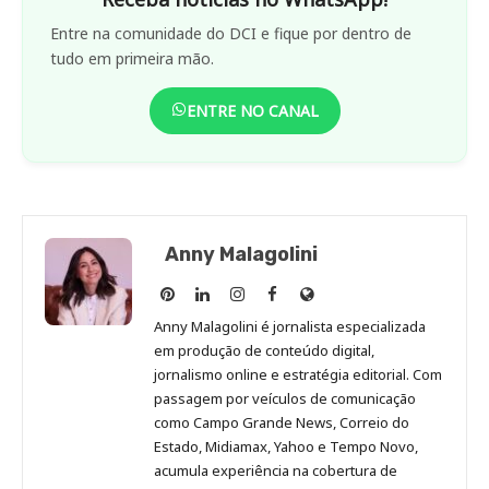
Entre na comunidade do DCI e fique por dentro de
tudo em primeira mão.
ENTRE NO CANAL
Anny Malagolini
Anny
Anny
Anny
Anny
Site
Malagolini
Malagolini
Malagolini
Malagolini
de
Anny Malagolini é jornalista especializada
no
no
no
no
Anny
em produção de conteúdo digital,
Pinterest
LinkedIn
Instagram
Facebook
Malagolini
jornalismo online e estratégia editorial. Com
passagem por veículos de comunicação
como Campo Grande News, Correio do
Estado, Midiamax, Yahoo e Tempo Novo,
acumula experiência na cobertura de