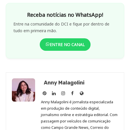
Receba notícias no WhatsApp!
Entre na comunidade do DCI e fique por dentro de
tudo em primeira mão.
ENTRE NO CANAL
Anny Malagolini
Anny
Anny
Anny
Anny
Site
Malagolini
Malagolini
Malagolini
Malagolini
de
Anny Malagolini é jornalista especializada
no
no
no
no
Anny
em produção de conteúdo digital,
Pinterest
LinkedIn
Instagram
Facebook
Malagolini
jornalismo online e estratégia editorial. Com
passagem por veículos de comunicação
como Campo Grande News, Correio do