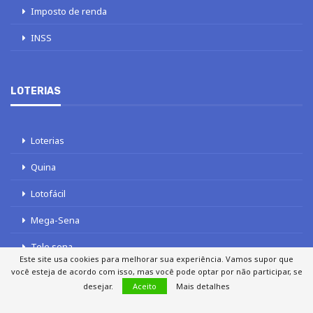
Imposto de renda
INSS
LOTERIAS
Loterias
Quina
Lotofácil
Mega-Sena
Tele sena
Este site usa cookies para melhorar sua experiência. Vamos supor que
você esteja de acordo com isso, mas você pode optar por não participar, se
desejar.
Aceito
Mais detalhes