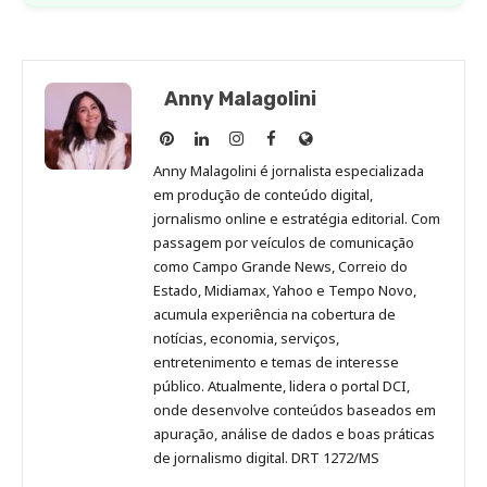
Anny Malagolini
Anny
Anny
Anny
Anny
Site
Malagolini
Malagolini
Malagolini
Malagolini
de
Anny Malagolini é jornalista especializada
no
no
no
no
Anny
em produção de conteúdo digital,
Pinterest
LinkedIn
Instagram
Facebook
Malagolini
jornalismo online e estratégia editorial. Com
passagem por veículos de comunicação
como Campo Grande News, Correio do
Estado, Midiamax, Yahoo e Tempo Novo,
acumula experiência na cobertura de
notícias, economia, serviços,
entretenimento e temas de interesse
público. Atualmente, lidera o portal DCI,
onde desenvolve conteúdos baseados em
apuração, análise de dados e boas práticas
de jornalismo digital. DRT 1272/MS