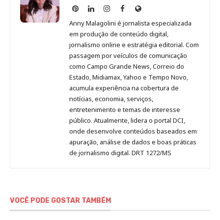
Anny
Anny
Anny
Anny
Site
Malagolini
Malagolini
Malagolini
Malagolini
de
Anny Malagolini é jornalista especializada
no
no
no
no
Anny
em produção de conteúdo digital,
Pinterest
LinkedIn
Instagram
Facebook
Malagolini
jornalismo online e estratégia editorial. Com
passagem por veículos de comunicação
como Campo Grande News, Correio do
Estado, Midiamax, Yahoo e Tempo Novo,
acumula experiência na cobertura de
notícias, economia, serviços,
entretenimento e temas de interesse
público. Atualmente, lidera o portal DCI,
onde desenvolve conteúdos baseados em
apuração, análise de dados e boas práticas
de jornalismo digital. DRT 1272/MS
VOCÊ PODE GOSTAR TAMBÉM