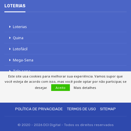
LOTERIAS
Loterias
Quina
Lotofácil
Mega-Sena
Tele sena
Este site usa cookies para melhorar sua experiência. Vamos supor que
você esteja de acordo com isso, mas você pode optar por não participar, se
desejar.
Aceito
Mais detalhes
SOBRE NÓS
AUTORES
FALE COM O JORNAL DCI
POLÍTICA DE PRIVACIDADE
TERMOS DE USO
SITEMAP
© 2020 - 2026 DCI Digital - Todos os direitos reservados