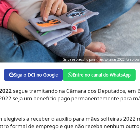
Saiba se o auxílio para mães solteiras 2022 foi aprov
Siga o DCI no Google
Entre no canal do WhatsApp
 2022
segue tramitando na Câmara dos Deputados, em Bra
s 2022 seja um benefício pago permanentemente para mã
m elegíveis a receber o auxílio para mães solteiras 202
stro formal de emprego e que não receba nenhum outro b