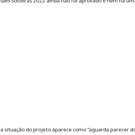
mães solteiras 2022 ainda não foi aprovado e nem há um
 a situação do projeto aparece como “aguarda parecer d