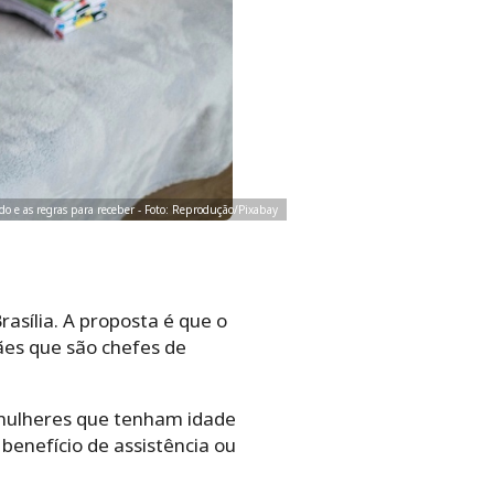
ado e as regras para receber - Foto: Reprodução/Pixabay
sília. A proposta é que o
es que são chefes de
2 mulheres que tenham idade
enefício de assistência ou