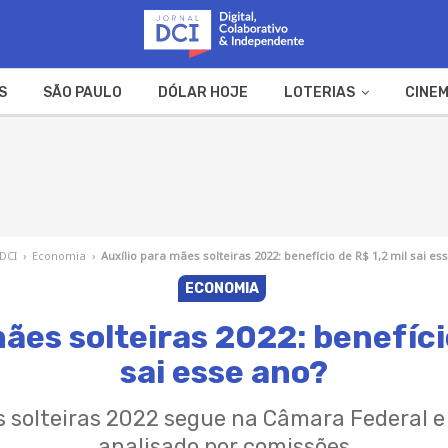
S
SÃO PAULO
DÓLAR HOJE
LOTERIAS
CINEM
A FAZENDA
WEB STORIES
 DCI
›
Economia
›
Auxílio para mães solteiras 2022: benefício de R$ 1,2 mil sai es
ECONOMIA
ães solteiras 2022: benefíci
sai esse ano?
s solteiras 2022 segue na Câmara Federal e 
analisado por comissões