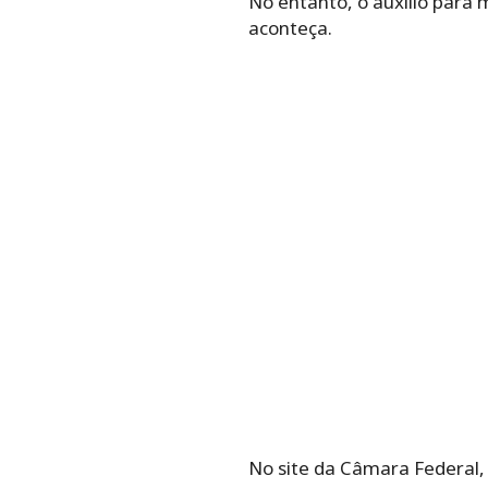
No entanto, o auxílio para 
aconteça.
No site da Câmara Federal,