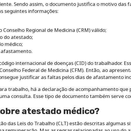
ente. Sendo assim, o documento justifica o motivo das fal
s seguintes informações:
o Conselho Regional de Medicina (CRM) válido;
o do atestado;
do médico;
 afastamento.
digo internacional de doenças (CID) do trabalhador. Ess
 Conselho Federal de Medicina (CFM). Então, ao apresen
nsegue justificar as faltas pelos dias de afastamento i
ara trabalho, há a declaração de acompanhamento que 
ma consulta. Esse tipo de documento também serve como 
i sobre atestado médico?
ão das Leis do Trabalho (CLT) estão descritas algumas si
na remuneração. Mas as regras relacionadas ao uso do 