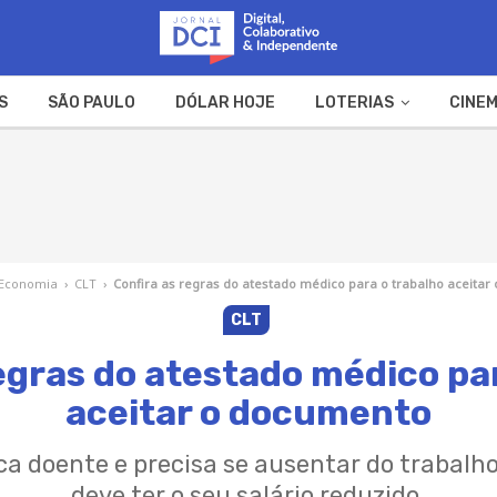
S
SÃO PAULO
DÓLAR HOJE
LOTERIAS
CINEM
A FAZENDA
WEB STORIES
Economia
›
CLT
›
Confira as regras do atestado médico para o trabalho aceita
CLT
egras do atestado médico pa
aceitar o documento
ca doente e precisa se ausentar do trabalh
deve ter o seu salário reduzido.