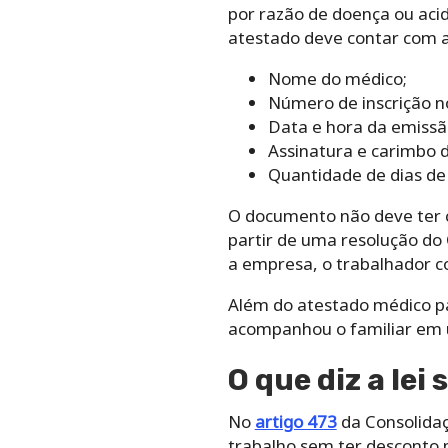
por razão de doença ou acid
atestado deve contar com a
Nome do médico;
Número de inscrição n
Data e hora da emissã
Assinatura e carimbo 
Quantidade de dias de
O documento não deve ter có
partir de uma resolução do
a empresa, o trabalhador co
Além do atestado médico p
acompanhou o familiar em u
O que diz a le
No
artigo 473
da Consolidaç
trabalho sem ter desconto 