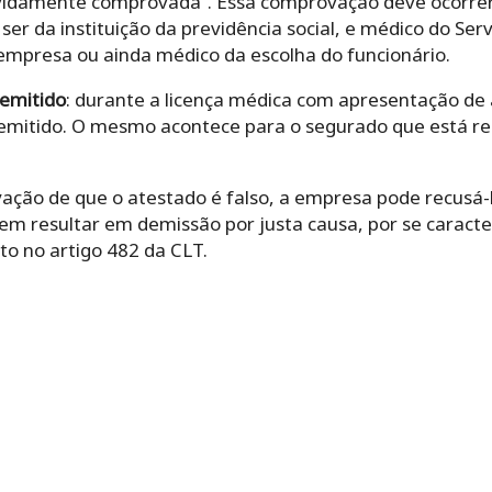
idamente comprovada”. Essa comprovação deve ocorrer
r da instituição da previdência social, e médico do Serv
 empresa ou ainda médico da escolha do funcionário.
demitido
: durante a licença médica com apresentação de 
emitido. O mesmo acontece para o segurado que está re
ção de que o atestado é falso, a empresa pode recusá-lo
dem resultar em demissão por justa causa, por se caract
to no artigo 482 da CLT.