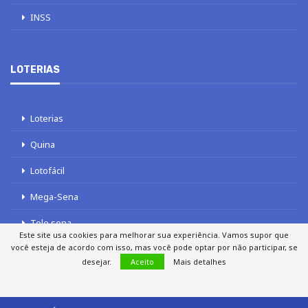
INSS
LOTERIAS
Loterias
Quina
Lotofácil
Mega-Sena
Tele sena
Este site usa cookies para melhorar sua experiência. Vamos supor que
você esteja de acordo com isso, mas você pode optar por não participar, se
desejar.
Aceito
Mais detalhes
SOBRE NÓS
AUTORES
FALE COM O JORNAL DCI